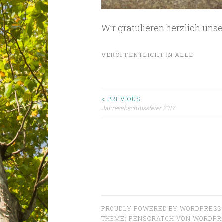
Wir gratulieren herzlich un
VERÖFFENTLICHT IN
ALLE
Beitragsnavigat
< PREVIOUS
Jahresabschlussfeier 2017
PROUDLY POWERED BY WORDPRESS
THEME: PENSCRATCH VON
WORDPR