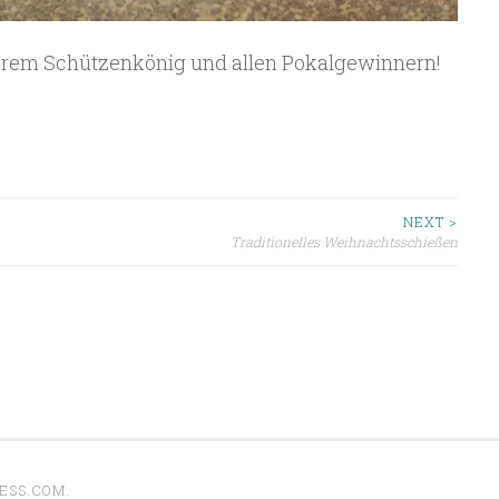
serem Schützenkönig und allen Pokalgewinnern!
ion
NEXT >
Traditionelles Weihnachtsschießen
ESS.COM
.