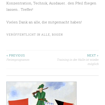
Konzentration, Technik, Ausdauer… den Pfeil fliegen
lassen… Treffer!
Vielen Dank an alle, die mitgemacht haben!
VERÖFFENTLICHT IN
ALLE
,
BOGEN
Beitragsnavigation
< PREVIOUS
NEXT >
Ferienprogramm
Training in der Halle ist wieder
möglich