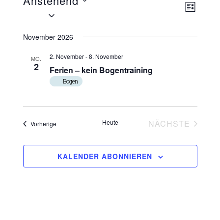
Anstehend
Ansich
Veran
LISTE
Datum
Naviga
Ansic
wählen.
Navig
November 2026
2. November
-
8. November
MO.
2
Ferien – kein Bogentraining
Bogen
Heute
NÄCHSTE
Veranstaltungen
Vorherige
VERANSTA
KALENDER ABONNIEREN